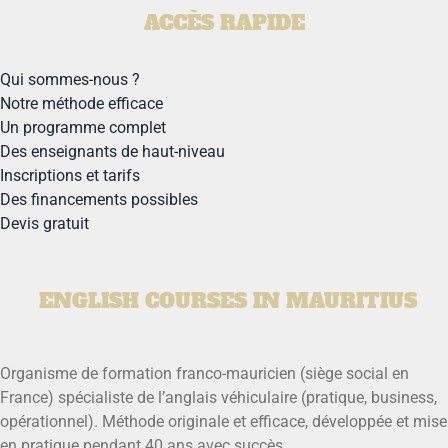
ACCÈS RAPIDE
Qui sommes-nous ?
Notre méthode efficace
Un programme complet
Des enseignants de haut-niveau
Inscriptions et tarifs
Des financements possibles
Devis gratuit
ENGLISH COURSES IN MAURITIUS
Organisme de formation franco-mauricien (siège social en
France) spécialiste de l’anglais véhiculaire (pratique, business,
opérationnel). Méthode originale et efficace, développée et mise
en pratique pendant 40 ans avec succès.