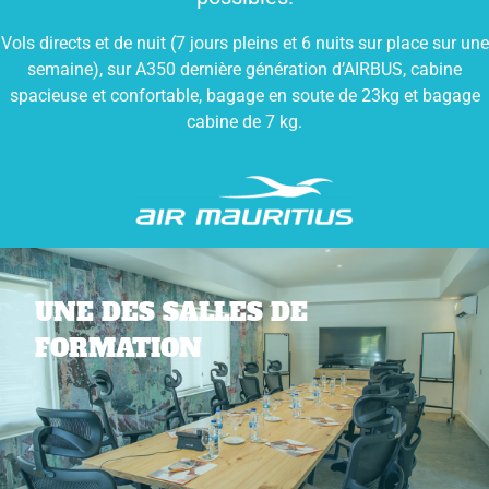
Vols directs et de nuit (7 jours pleins et 6 nuits sur place sur une
semaine), sur A350 dernière génération d’AIRBUS, cabine
spacieuse et confortable, bagage en soute de 23kg et bagage
cabine de 7 kg.
UNE DES SALLES DE
FORMATION