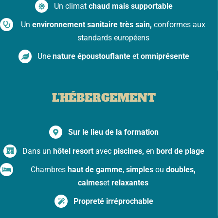
Un climat
chaud mais supportable
Un
environnement sanitaire très sain,
conformes aux
standards européens
Une
nature époustouflante
et
omniprésente
L'HÉBERGEMENT
Sur le lieu de la formation
Dans un
hôtel resort
avec
piscines,
en
bord de plage
Chambres
haut de gamme
,
simples
ou
doubles,
calmes
et
relaxantes
Propreté irréprochable