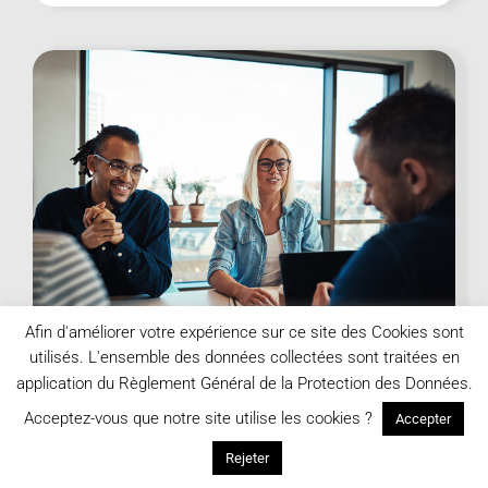
Afin d'améliorer votre expérience sur ce site des Cookies sont
PARTICULIERS – COUPLE
utilisés. L'ensemble des données collectées sont traitées en
application du Règlement Général de la Protection des Données.
INTENSIVE – UNE SEMAINE
Acceptez-vous que notre site utilise les cookies ?
Accepter
1650,00
€
Rejeter
par personne