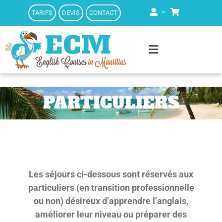
Passer
TARIFS
DEVIS
CONTACT
au
contenu
Toggle
Navigation
Parcours
PARTICULIERS
Méthode
Programme
Les séjours ci-dessous sont réservés aux
Enseignants
particuliers (en transition professionnelle
ou non) désireux d’apprendre l’anglais,
améliorer leur niveau ou préparer des
Qui sommes-nous ?