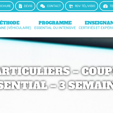
OCHURE
DEVIS
CONTACT
RDV TÉL/VISIO
T
ÉTHODE
PROGRAMME
ENSEIGNA
NNE (VÉHICULAIRE)
ESSENTIAL OU INTENSIVE
CERTIFIÉS ET EXPÉR
ARTICULIERS – COUP
SENTIAL – 3 SEMAI