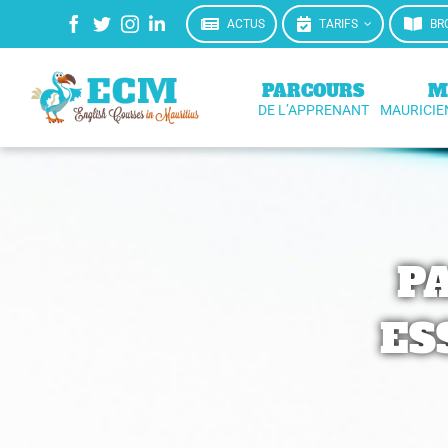
Passer
ACTUS
TARIFS
BR
au
contenu
PARCOURS
M
DE L’APPRENANT
MAURICIE
P
ES