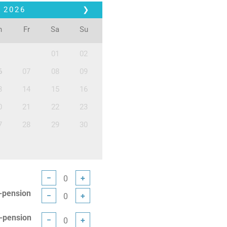
2026
❯
h
Fr
Sa
Su
01
02
6
07
08
09
3
14
15
16
0
21
22
23
7
28
29
30
−
+
-pension
−
+
-pension
−
+