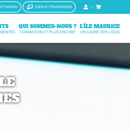
EST NIVEAU
ESPACE PÉDAGOGIQUE
NTS
QUI SOMMES-NOUS ?
L’ÎLE MAURICE
IMENTÉS
FORMATION ET PLUS ENCORE
UN CADRE IDYLLIQUE
LE
NES