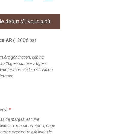
 début s’il vous plaît
ice AR
(1200€ par
rnière génération, cabine
es 23kg en soute + 7 kg en
ur tarif lors de la réservation
fference
ers)
*
 pas de marges, est une
ivités : excursions, sport, nage
nerons avec vous soit avant le