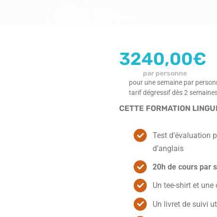
3240,00
€
par personne
pour une semaine par personn
tarif dégressif dès 2 semaine
CETTE FORMATION LINGU
Test d’évaluation p
d’anglais
20h de cours par 
Un tee-shirt et un
Un livret de suivi u