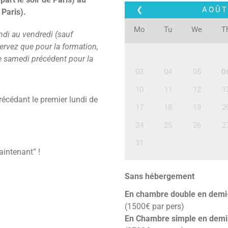
❮
AOÛT
 Paris).
Mo
Tu
We
T
ndi au vendredi (sauf
servez que pour la formation,
e samedi précédent pour la
03
04
05
0
10
11
12
1
écédant le premier lundi de
17
18
19
2
24
25
26
2
31
aintenant” !
Sans hébergement
En chambre double en demi
(1500€ par pers)
En Chambre simple en demi