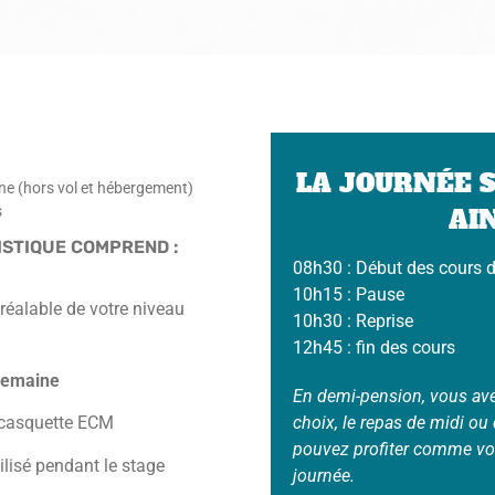
LA JOURNÉE 
e (hors vol et hébergement)
s
AIN
ISTIQUE COMPREND :
08h30 : Début des cours d
10h15 : Pause
réalable de votre niveau
10h30 : Reprise
12h45 : fin des cours
semaine
En demi-pension, vous avez
choix, le repas de midi ou 
e casquette ECM
pouvez profiter comme vou
tilisé pendant le stage
journée.