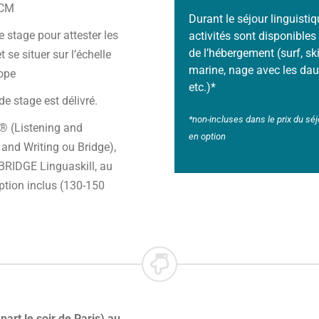
ECM
Durant le séjour linguist
e stage pour attester les
activités sont disponibles
de l’hébergement (surf, sk
 se situer sur l’échelle
marine, nage avec les daup
rope
etc.)*
 de stage est délivré.
*non-incluses dans le prix du séj
 (Listening and
en option
and Writing ou Bridge),
IDGE Linguaskill, au
iption inclus (130-150
art le soir de Paris) au