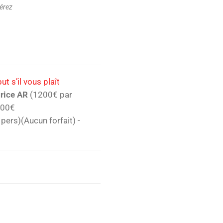
férez
t s’il vous plaît
urice AR
(1200€ par
,00€
pers)(Aucun forfait)
-