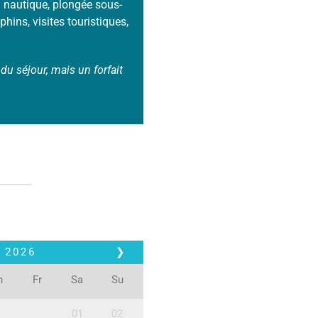
i nautique, plongée sous-
hins, visites touristiques,
du séjour, mais un forfait
2026
❯
h
Fr
Sa
Su
01
02