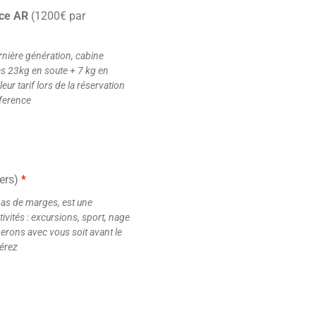
ice AR
(1200€ par
rnière génération, cabine
es 23kg en soute + 7 kg en
ur tarif lors de la réservation
fference
ers)
*
 pas de marges, est une
ivités : excursions, sport, nage
nerons avec vous soit avant le
férez