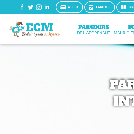
Passer
ACTUS
TARIFS
BR
au
contenu
PARCOURS
M
DE L’APPRENANT
MAURICIE
PAR
IN