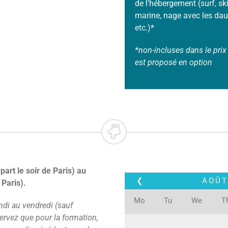
de l’hébergement (surf, sk
marine, nage avec les daup
etc.)*
*non-incluses dans le prix 
est proposé en option
art le soir de Paris) au
❮
AOÛT
 Paris).
Mo
Tu
We
T
ndi au vendredi (sauf
servez que pour la formation,