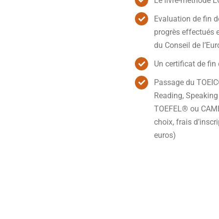
Le livre-méthode 
Evaluation de fin d
progrès effectués et
du Conseil de l’Eu
Un certificat de fin
Passage du TOEIC®
Reading, Speaking 
TOEFEL® ou CAMBR
choix, frais d’inscr
euros)