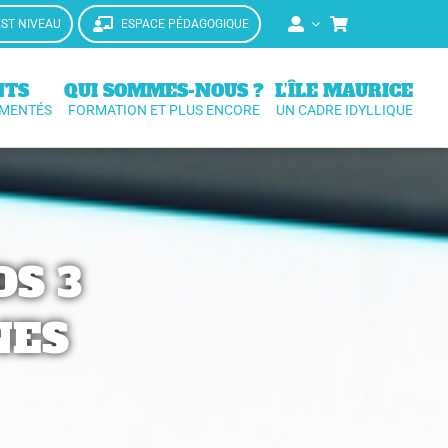
EST NIVEAU
ESPACE PÉDAGOGIQUE
NTS
QUI SOMMES-NOUS ?
L’ÎLE MAURICE
IMENTÉS
FORMATION ET PLUS ENCORE
UN CADRE IDYLLIQUE
DS 3
NES