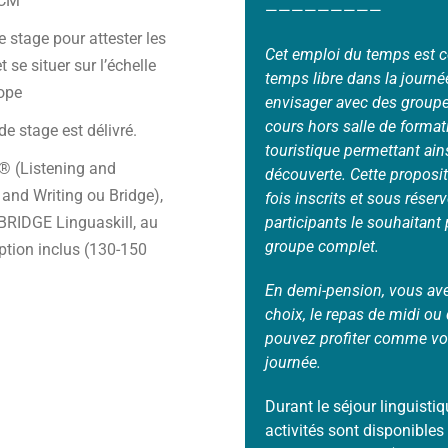
ECM
—————————
e stage pour attester les
Cet emploi du temps est c
 se situer sur l’échelle
temps libre dans la journ
rope
envisager avec des groupe
cours hors salle de format
 de stage est délivré.
touristique permettant ains
 (Listening and
découverte. Cette proposit
and Writing ou Bridge),
fois inscrits et sous rése
participants le souhaitant
IDGE Linguaskill, au
groupe complet.
iption inclus (130-150
En demi-pension, vous avez
choix, le repas de midi ou 
pouvez profiter comme vou
journée.
Durant le séjour linguist
activités sont disponibles