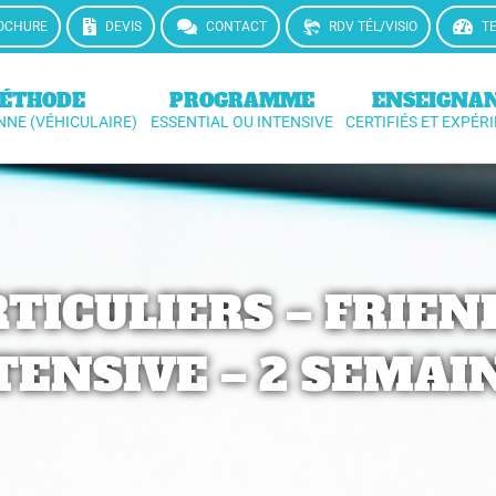
OCHURE
DEVIS
CONTACT
RDV TÉL/VISIO
T
ÉTHODE
PROGRAMME
ENSEIGNA
NNE (VÉHICULAIRE)
ESSENTIAL OU INTENSIVE
CERTIFIÉS ET EXPÉR
TICULIERS – FRIEN
TENSIVE – 2 SEMAI