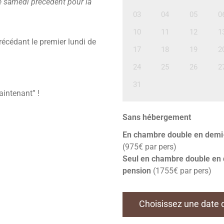
e samedi précédent pour la
03
04
05
0
10
11
12
1
écédant le premier lundi de
17
18
19
2
24
25
26
2
31
aintenant” !
Sans hébergement
En chambre double en demi
(975€ par pers)
Seul en chambre double en
pension
(1755€ par pers)
Choisissez une date de