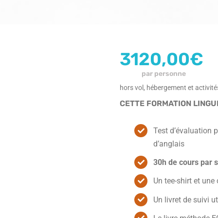
3120,00
€
par personne
hors vol, hébergement et activit
CETTE FORMATION LINGU
Test d’évaluation p
d’anglais
30h de cours par 
Un tee-shirt et un
Un livret de suivi u