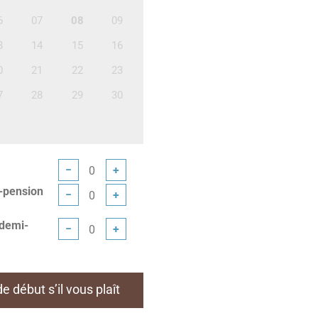
6
07
08
09
3
14
15
16
0
21
22
23
7
28
29
30
−
+
-pension
−
+
 demi-
−
+
 début s’il vous plaît