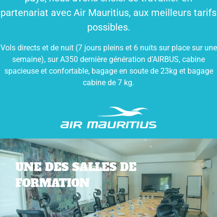
partenariat avec Air Mauritius, aux meilleurs tarifs
possibles.
Vols directs et de nuit (7 jours pleins et 6 nuits sur place sur une
semaine), sur A350 dernière génération d’AIRBUS, cabine
spacieuse et confortable, bagage en soute de 23kg et bagage
cabine de 7 kg.
UNE DES SALLES DE
FORMATION