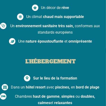
Un décor de
rêve
Un climat
chaud mais supportable
Un
environnement sanitaire très sain,
conformes aux
standards européens
Une
nature époustouflante
et
omniprésente
L'HÉBERGEMENT
Sur le lieu de la formation
Dans un
hôtel resort
avec
piscines,
en
bord de plage
Chambres
haut de gamme
,
simples
ou
doubles,
calmes
et
relaxantes