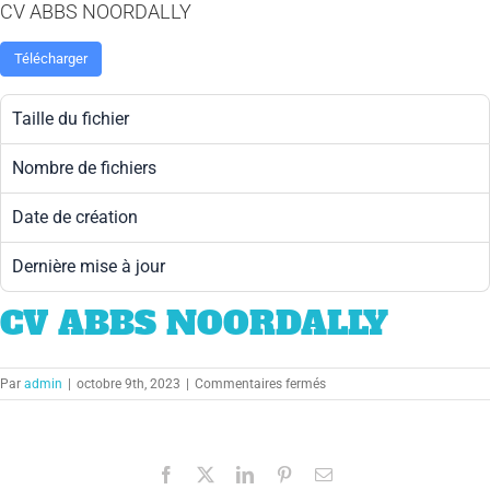
CV ABBS NOORDALLY
Télécharger
Taille du fichier
Nombre de fichiers
Date de création
Dernière mise à jour
CV ABBS NOORDALLY
sur
Par
admin
|
octobre 9th, 2023
|
Commentaires fermés
CV
Abbs
Noordally
Facebook
X
LinkedIn
Pinterest
Email