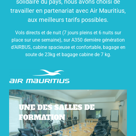
solidaire du pays, nous avons choisi de
travailler en partenariat avec Air Mauritius,
aux meilleurs tarifs possibles.
Vols directs et de nuit (7 jours pleins et 6 nuits sur
place sur une semaine), sur A350 dernière génération
d’AIRBUS, cabine spacieuse et confortable, bagage en
soute de 23kg et bagage cabine de 7 kg.
UNE DES SALLES DE
FORMATION