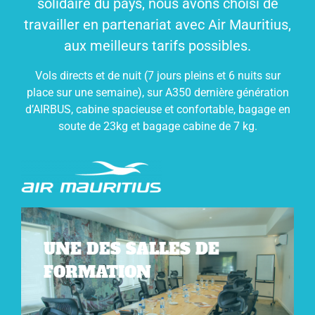
solidaire du pays, nous avons choisi de
travailler en partenariat avec Air Mauritius,
aux meilleurs tarifs possibles.
Vols directs et de nuit (7 jours pleins et 6 nuits sur
place sur une semaine), sur A350 dernière génération
d’AIRBUS, cabine spacieuse et confortable, bagage en
soute de 23kg et bagage cabine de 7 kg.
UNE DES SALLES DE
FORMATION