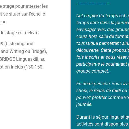
—————————
e stage pour attester les
 se situer sur l’échelle
Cet emploi du temps est c
rope
temps libre dans la journ
envisager avec des groupe
 de stage est délivré.
cours hors salle de format
touristique permettant ains
 (Listening and
découverte. Cette proposit
and Writing ou Bridge),
fois inscrits et sous rése
IDGE Linguaskill, au
participants le souhaitant
iption inclus (130-150
groupe complet.
En demi-pension, vous avez
choix, le repas de midi ou 
pouvez profiter comme vou
journée.
Durant le séjour linguist
activités sont disponibles