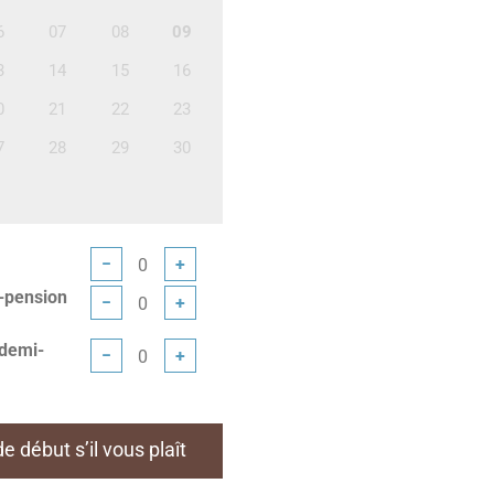
6
07
08
09
3
14
15
16
0
21
22
23
7
28
29
30
−
+
-pension
−
+
 demi-
−
+
 début s’il vous plaît