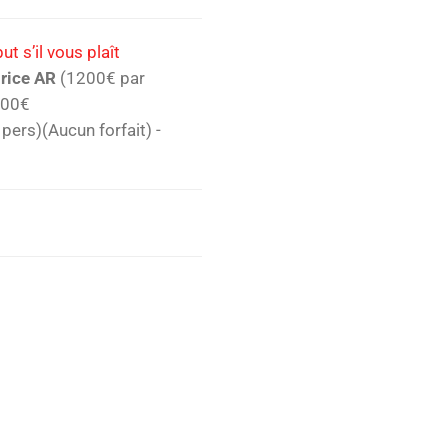
t s’il vous plaît
urice AR
(1200€ par
,00€
pers)(Aucun forfait)
-