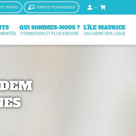
EST NIVEAU
ESPACE PÉDAGOGIQUE
NTS
QUI SOMMES-NOUS ?
L’ÎLE MAURICE
IMENTÉS
FORMATION ET PLUS ENCORE
UN CADRE IDYLLIQUE
NDEM
NES