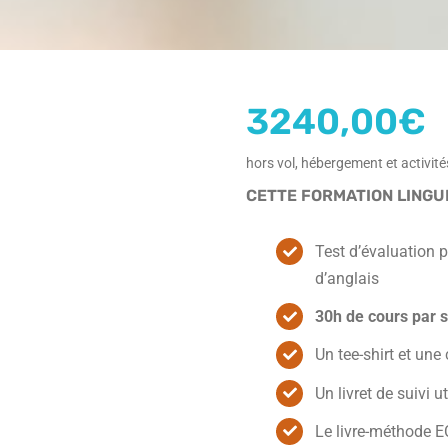
3240,00
€
hors vol, hébergement et activit
CETTE FORMATION LINGU
Test d’évaluation p
d’anglais
30h de cours par 
Un tee-shirt et un
Un livret de suivi u
Le livre-méthode 