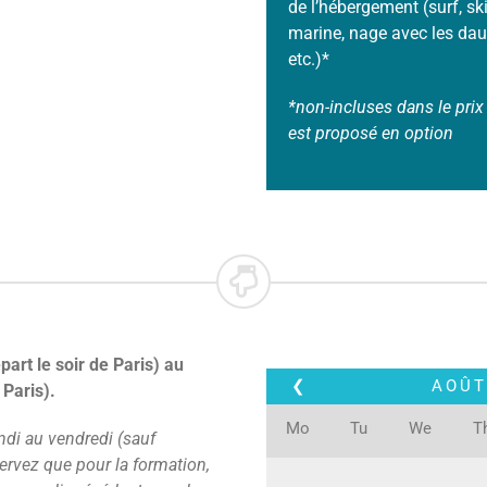
de l’hébergement (surf, sk
marine, nage avec les daup
etc.)*
*non-incluses dans le prix 
est proposé en option
art le soir de Paris) au
❮
AOÛT
 Paris).
Mo
Tu
We
T
ndi au vendredi (sauf
servez que pour la formation,