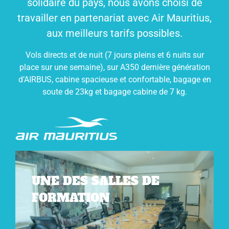
solidaire du pays, nous avons choisi de
travailler en partenariat avec Air Mauritius,
aux meilleurs tarifs possibles.
Vols directs et de nuit (7 jours pleins et 6 nuits sur
place sur une semaine), sur A350 dernière génération
d’AIRBUS, cabine spacieuse et confortable, bagage en
soute de 23kg et bagage cabine de 7 kg.
UNE DES SALLES DE
FORMATION