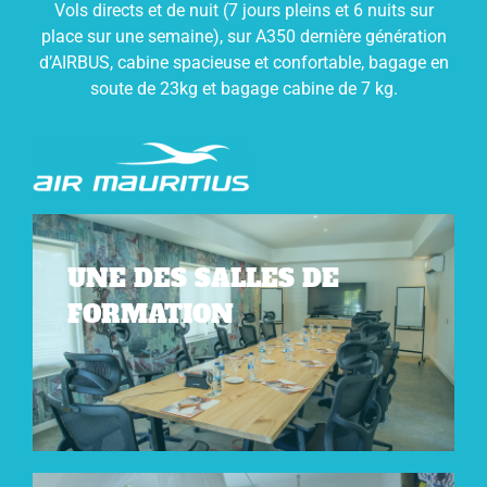
Vols directs et de nuit (7 jours pleins et 6 nuits sur
place sur une semaine), sur A350 dernière génération
d’AIRBUS, cabine spacieuse et confortable, bagage en
soute de 23kg et bagage cabine de 7 kg.
UNE DES SALLES DE
FORMATION