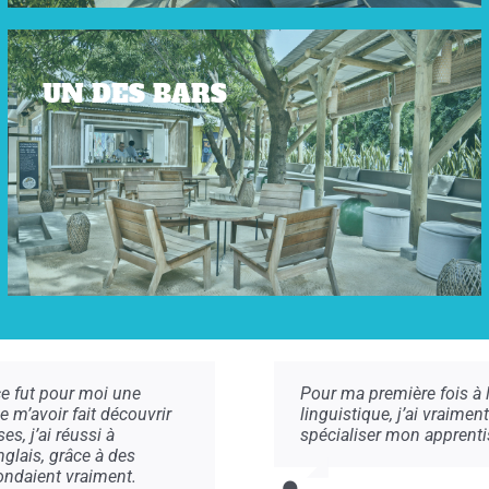
UN DES BARS
ice fut pour moi une
Pour ma première fois à l
e m’avoir fait découvrir
linguistique, j’ai vraiment
s, j’ai réussi à
spécialiser mon apprenti
glais, grâce à des
ondaient vraiment.