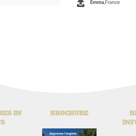
Emma
,
France
SES IN
BROCHURE
R
US
INF