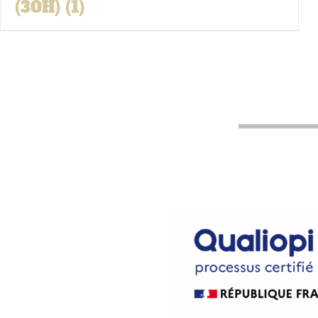
(30H)
(1)