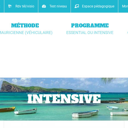
t
Rdv tél/visio
Test niveau
Espace pédagogique
Mon
MÉTHODE
PROGRAMME
AURICIENNE (VÉHICULAIRE)
ESSENTIAL OU INTENSIVE
INTENSIVE