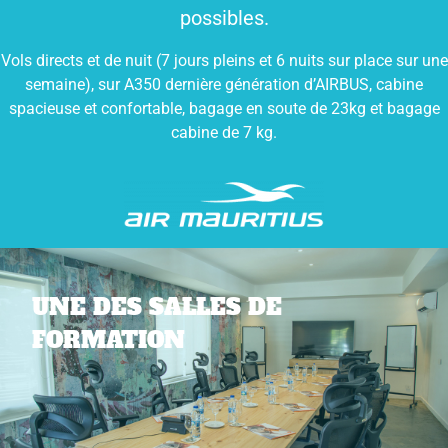
possibles.
Vols directs et de nuit (7 jours pleins et 6 nuits sur place sur une
semaine), sur A350 dernière génération d’AIRBUS, cabine
spacieuse et confortable, bagage en soute de 23kg et bagage
cabine de 7 kg.
UNE DES SALLES DE
FORMATION