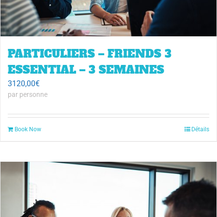
PARTICULIERS – FRIENDS 3
ESSENTIAL – 3 SEMAINES
3120,00
€
par personne
Book Now
Détails