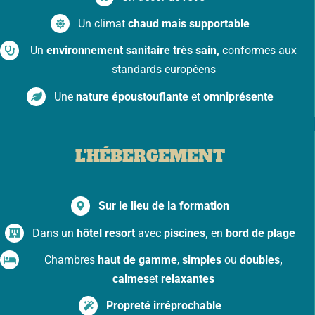
Un climat
chaud mais supportable
Un
environnement sanitaire très sain,
conformes aux
standards européens
Une
nature époustouflante
et
omniprésente
L'HÉBERGEMENT
Sur le lieu de la formation
Dans un
hôtel resort
avec
piscines,
en
bord de plage
Chambres
haut de gamme
,
simples
ou
doubles,
calmes
et
relaxantes
Propreté irréprochable